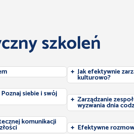
czny szkoleń
łem
Jak efektywnie za
kulturowo?
Poznaj siebie i swój
Zarządzanie zespo
wyzwania dnia cod
utecznej komunikacji
złości
Efektywne rozmow