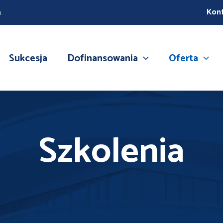
Kon
m
Sukcesja
Dofinansowania
Oferta
Szkolenia