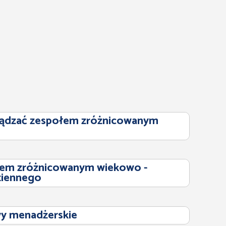
rządzać zespołem zróżnicowanym
łem zróżnicowanym wiekowo -
ziennego
y menadżerskie