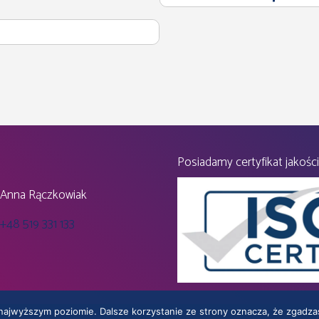
ingowa a plan
Posiadamy certyfikat jakości
Anna Rączkowiak
+48 519 331 133
ji
owa, portfolio
l życia produktu
 najwyższym poziomie. Dalsze korzystanie ze strony oznacza, że zgadzas