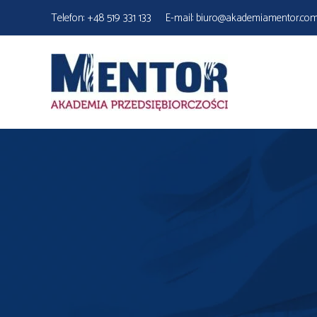
Skip
Telefon:
+48 519 331 133
E-mail:
biuro@akademiamentor.co
to content