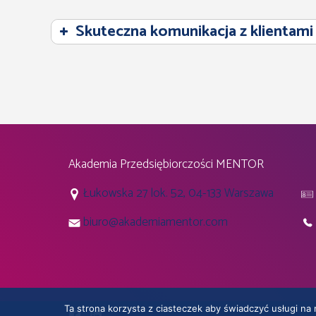
Skuteczna komunikacja z klientami
Strategia market
marketingowy
Rynek docelowy
Marka
Konkurencja
Akademia Przedsiębiorczości MENTOR
Analiza SWOT
Łukowska 27 lok. 52, 04-133 Warszawa
4P
biuro@akademiamentor.com
Strategia promoc
Strategia produkt
produktowe – cyk
Ta strona korzysta z ciasteczek aby świadczyć usługi na