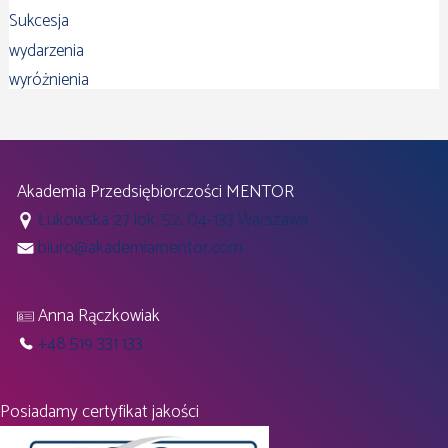
Sukcesja
wydarzenia
wyróżnienia
Akademia Przedsiębiorczości MENTOR
Łukowska 27 lok. 52, 04-133 Warszawa
biuro@akademiamentor.com
Anna Rączkowiak
+48 519 331 133
Posiadamy certyfikat jakości