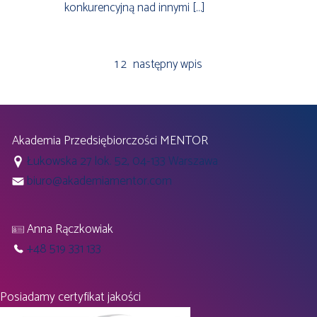
konkurencyjną nad innymi […]
1
2
następny wpis
Akademia Przedsiębiorczości MENTOR
Łukowska 27 lok. 52, 04-133 Warszawa
biuro@akademiamentor.com
Anna Rączkowiak
+48 519 331 133
Posiadamy certyfikat jakości